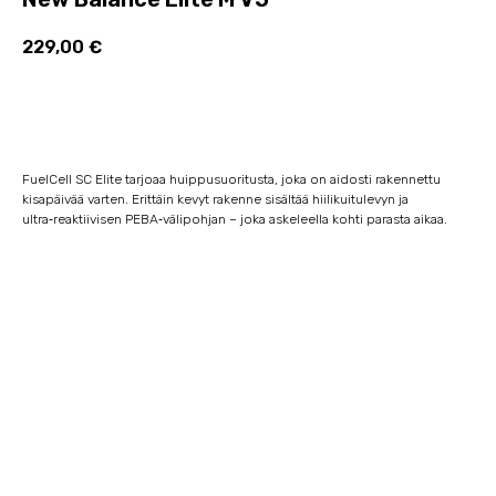
229,00
€
Lisää ostoskoriin
FuelCell SC Elite tarjoaa huippusuoritusta, joka on aidosti rakennettu
kisapäivää varten. Erittäin kevyt rakenne sisältää hiilikuitulevyn ja
ultra‑reaktiivisen PEBA‑välipohjan – joka askeleella kohti parasta aikaa.