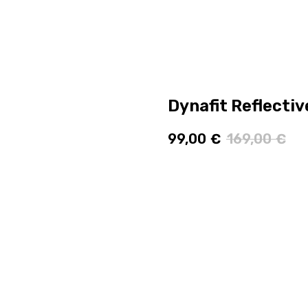
Dynafit Reflectiv
99,00
€
169,00
€
Lisää ostoskoriin