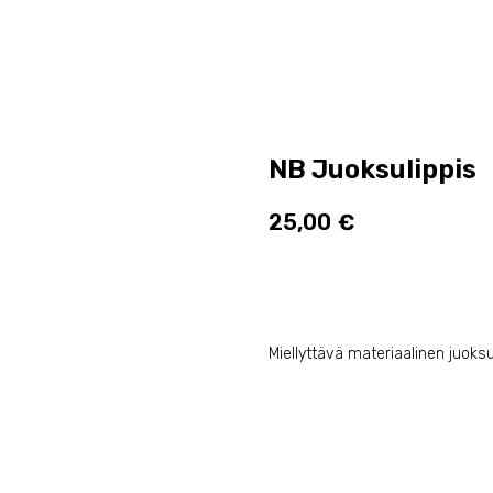
NB Juoksulippis
25,00
€
Lisää ostoskoriin
Miellyttävä materiaalinen juoksu