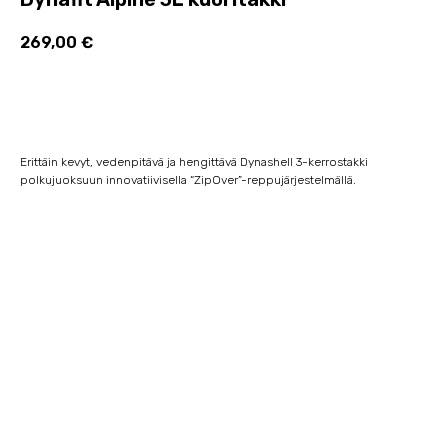
269,00
€
Lisää ostoskoriin
Erittäin kevyt, vedenpitävä ja hengittävä Dynashell 3-kerrostakki
polkujuoksuun innovatiivisella “ZipOver”-reppujärjestelmällä.