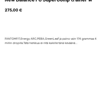
275,00
€
Lisää ostoskoriin
FANTOMFIT,Energy ARC,PEBA,GreenLeaf ja paino vain 174 grammaa 4
millin dropilla.Tätä herkkua ei riitä kaikille tänä keväänä...