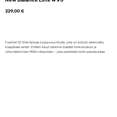
229,00
€
Lisää ostoskoriin
FuelCell SC Elite tarjoaa huippusuoritusta, joka on aidosti rakennettu
kisapäivää varten. Erittäin kevyt rakenne sisältää hiilikuitulevyn ja
ultra‑reaktiivisen PEBA‑välipohjan – joka askeleella kohti parasta aikaa.