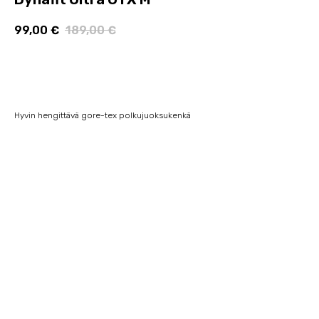
99,00
€
189,00
€
Lisää ostoskoriin
Hyvin hengittävä gore-tex polkujuoksukenkä