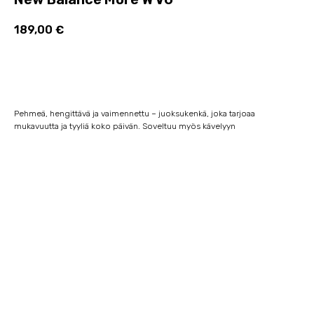
189,00
€
Lisää ostoskoriin
Pehmeä, hengittävä ja vaimennettu – juoksukenkä, joka tarjoaa
mukavuutta ja tyyliä koko päivän. Soveltuu myös kävelyyn