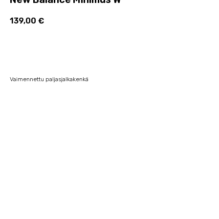
139,00
€
Lisää ostoskoriin
Vaimennettu paljasjalkakenkä