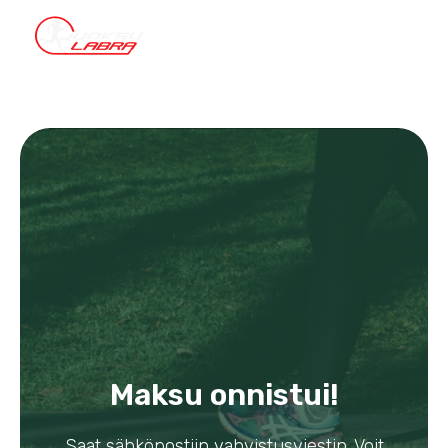
Maksu onnistui!
Saat sähköpostiin vahvistusviestin. Voit